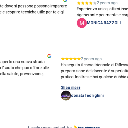
2 years ago
ve si possono possono imparare
Esperienza unica, ottimi insegna
prire tecniche utile per te e gli
rigenerante per mente e corpo.
MONICA BAZZOLI
2 years ago
mente aperto una nuova strada
Ho seguito il corso triennale di 
 per l' aiuto che può offrire alle
preparazione del docente è super
nto della salute, prevenzione,
pratica. Inoltre se hai qualche dub
Show more
donata fedrighini
Google review widget